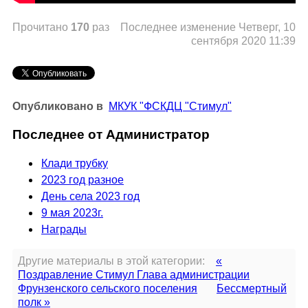
Прочитано
170
раз
Последнее изменение Четверг, 10
сентября 2020 11:39
Опубликовано в
МКУК "ФСКДЦ "Стимул"
Последнее от Администратор
Клади трубку
2023 год разное
День села 2023 год
9 мая 2023г.
Награды
Другие материалы в этой категории:
«
Поздравление Стимул Глава администрации
Фрунзенского сельского поселения
Бессмертный
полк »